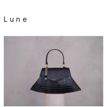
L u n e